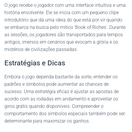
O jogo recebe o jogador com uma interface intuitiva e uma
história envolvente. Ele se inicia com um pequeno clipe
introdutório que dá uma ideia do que está por vir quando
se embarca na busca pelo mítico 'Book of Riches'. Durante
as sessões, os jogadores são transportados para tempos
antigos, imersos em cenários que evocam a glória e os
mistérios de civilizações passadas.
Estratégias e Dicas
Embora o jogo dependa bastante da sorte, entender os
padrões e símbolos pode aumentar as chances de
sucesso. Uma estratégia eficaz é ajustar as apostas de
acordo com as rodadas em andamento e aproveitar os
giros grátis quando disponíveis. Compreender o
comportamento dos símbolos especiais também pode ser
determinante para maximizar os ganhos.