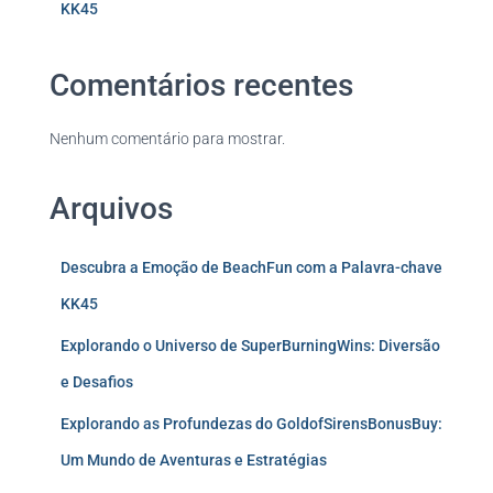
KK45
Comentários recentes
Nenhum comentário para mostrar.
Arquivos
Descubra a Emoção de BeachFun com a Palavra-chave
KK45
Explorando o Universo de SuperBurningWins: Diversão
e Desafios
Explorando as Profundezas do GoldofSirensBonusBuy:
Um Mundo de Aventuras e Estratégias