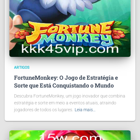
ARTIGOS
FortuneMonkey: O Jogo de Estratégia e
Sorte que Está Conquistando o Mundo
Descubra FortuneMonkey, um jogo inovador que combina
estratégia e sorte em meio a eventos atuais, atraindo
jogadores de todos os lugares.
Leia mais…