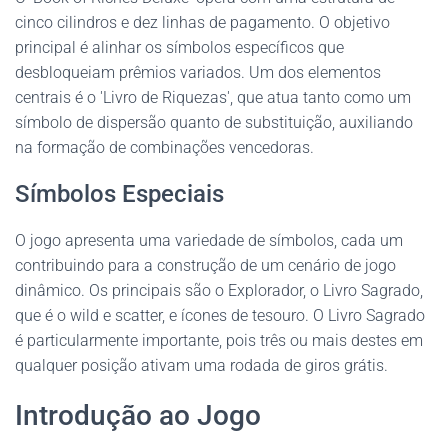
cinco cilindros e dez linhas de pagamento. O objetivo
principal é alinhar os símbolos específicos que
desbloqueiam prêmios variados. Um dos elementos
centrais é o 'Livro de Riquezas', que atua tanto como um
símbolo de dispersão quanto de substituição, auxiliando
na formação de combinações vencedoras.
Símbolos Especiais
O jogo apresenta uma variedade de símbolos, cada um
contribuindo para a construção de um cenário de jogo
dinâmico. Os principais são o Explorador, o Livro Sagrado,
que é o wild e scatter, e ícones de tesouro. O Livro Sagrado
é particularmente importante, pois três ou mais destes em
qualquer posição ativam uma rodada de giros grátis.
Introdução ao Jogo