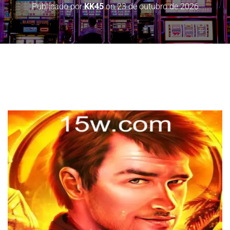
Publicado por
KK45
on
23 de outubro de 2026