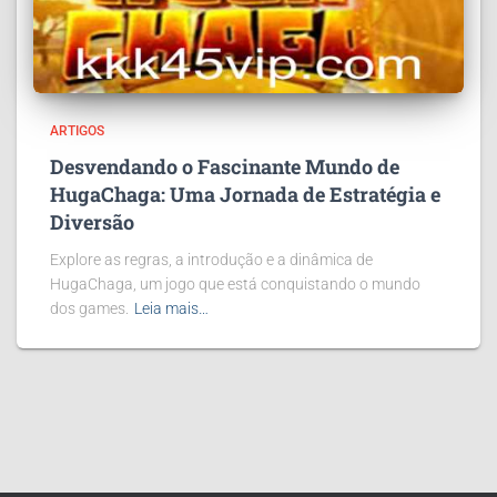
ARTIGOS
Desvendando o Fascinante Mundo de
HugaChaga: Uma Jornada de Estratégia e
Diversão
Explore as regras, a introdução e a dinâmica de
HugaChaga, um jogo que está conquistando o mundo
dos games.
Leia mais…