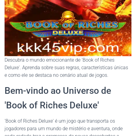
Descubra o mundo emocionante de 'Book of Riches
Deluxe'. Aprenda sobre suas regras, características únicas
e como ele se destaca no cenário atual de jogos.
Bem-vindo ao Universo de
'Book of Riches Deluxe'
'Book of Riches Deluxe' é um jogo que transporta os
jogadores para um mundo de mistério e aventura, onde