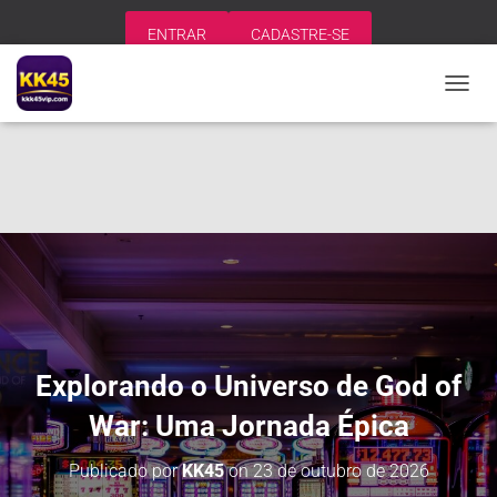
ENTRAR
CADASTRE-SE
A
L
T
E
R
N
A
R
N
A
V
E
G
A
Explorando o Universo de God of
Ç
Ã
War: Uma Jornada Épica
O
Publicado por
KK45
on
23 de outubro de 2026