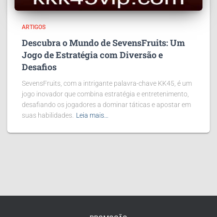
ARTIGOS
Descubra o Mundo de SevensFruits: Um
Jogo de Estratégia com Diversão e
Desafios
SevensFruits, com a intrigante palavra-chave KK45, é um
jogo inovador que combina estratégia e entretenimento,
desafiando os jogadores a dominar táticas e apostar em
suas habilidades.
Leia mais…