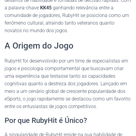
desafios de habilidade e tomadas de decisão rápidas. Com
a palavra-chave
KK45
ganhando relevância entre a
comunidade de jogadores, RubyHit se posiciona como um
fenômeno cultural, atraindo tanto veteranos quanto
novatos no mundo dos jogos.
A Origem do Jogo
RubyHit foi desenvolvido por um time de especialistas em
jogos e psicologia comportamental que buscavam criar
uma experiência que testasse tanto as capacidades
cognitivas quanto a destreza dos jogadores. Lançado em
meio a um cenário global de crescente popularidade dos
eSports, o jogo rapidamente se destacou como um favorito
entre os entusiastas de jogos competitivos.
Por que RubyHit é Único?
A singularidade de RubyHit reside na sua habilidade de