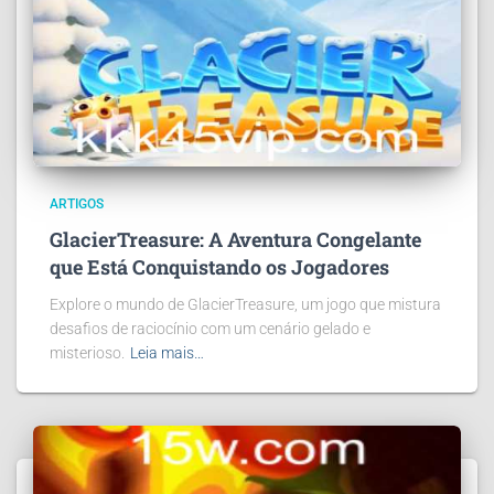
ARTIGOS
GlacierTreasure: A Aventura Congelante
que Está Conquistando os Jogadores
Explore o mundo de GlacierTreasure, um jogo que mistura
desafios de raciocínio com um cenário gelado e
misterioso.
Leia mais…