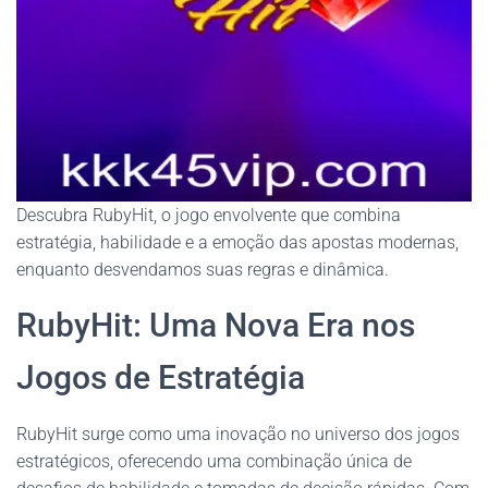
Descubra RubyHit, o jogo envolvente que combina
estratégia, habilidade e a emoção das apostas modernas,
enquanto desvendamos suas regras e dinâmica.
RubyHit: Uma Nova Era nos
Jogos de Estratégia
RubyHit surge como uma inovação no universo dos jogos
estratégicos, oferecendo uma combinação única de