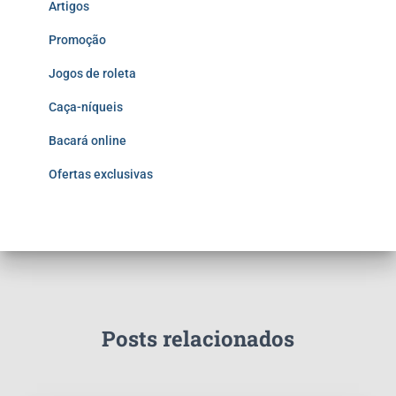
Artigos
Promoção
Jogos de roleta
Caça-níqueis
Bacará online
Ofertas exclusivas
Posts relacionados