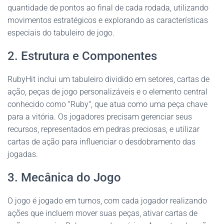
quantidade de pontos ao final de cada rodada, utilizando
movimentos estratégicos e explorando as características
especiais do tabuleiro de jogo.
2. Estrutura e Componentes
RubyHit inclui um tabuleiro dividido em setores, cartas de
ação, peças de jogo personalizáveis e o elemento central
conhecido como "Ruby", que atua como uma peça chave
para a vitória. Os jogadores precisam gerenciar seus
recursos, representados em pedras preciosas, e utilizar
cartas de ação para influenciar o desdobramento das
jogadas.
3. Mecânica do Jogo
O jogo é jogado em turnos, com cada jogador realizando
ações que incluem mover suas peças, ativar cartas de