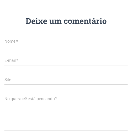
Deixe um comentário
Nome
*
E-mail
*
Site
No que você está pensando?