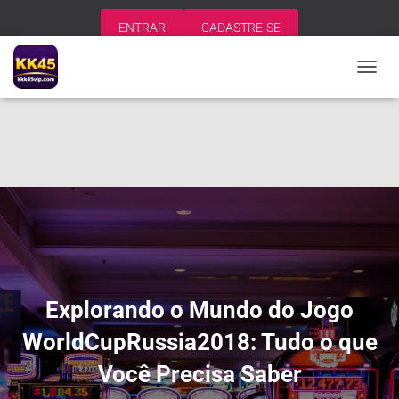
ENTRAR
CADASTRE-SE
A
L
T
E
R
N
A
R
N
A
V
E
G
A
Explorando o Mundo do Jogo
Ç
Ã
WorldCupRussia2018: Tudo o que
O
Você Precisa Saber