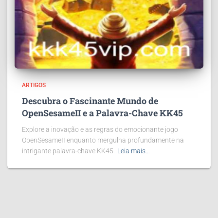
ARTIGOS
Descubra o Fascinante Mundo de
OpenSesameII e a Palavra-Chave KK45
Explore a inovação e as regras do emocionante jogo
OpenSesameII enquanto mergulha profundamente na
intrigante palavra-chave KK45.
Leia mais…