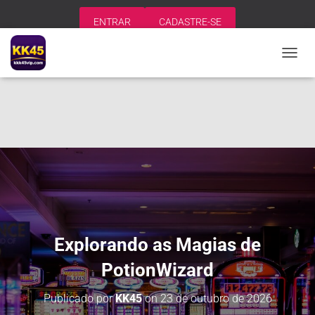
ENTRAR
CADASTRE-SE
A
L
T
E
R
N
A
R
N
A
V
E
G
A
Explorando as Magias de
Ç
Ã
PotionWizard
O
Publicado por
KK45
on
23 de outubro de 2026