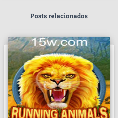
Posts relacionados