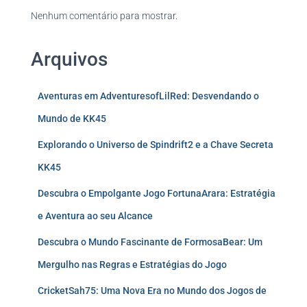
Nenhum comentário para mostrar.
Arquivos
Aventuras em AdventuresofLilRed: Desvendando o
Mundo de KK45
Explorando o Universo de Spindrift2 e a Chave Secreta
KK45
Descubra o Empolgante Jogo FortunaArara: Estratégia
e Aventura ao seu Alcance
Descubra o Mundo Fascinante de FormosaBear: Um
Mergulho nas Regras e Estratégias do Jogo
CricketSah75: Uma Nova Era no Mundo dos Jogos de