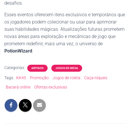
desafios.
Esses eventos oferecem itens exclusivos e temporários que
os jogadores podem colecionar ou usar para aprimorar
suas habilidades mágicas. Atualizações futuras prometem
novas áreas para exploração e mecânicas de jogo que
prometem redefinir, mais uma vez, o universo de
PotionWizard
.
Categorias:
ARTIGOS
JOGOS DE MESA
Tags:
KK45
Promoção
Jogos de roleta
Caça-níqueis
Bacará online
Ofertas exclusivas