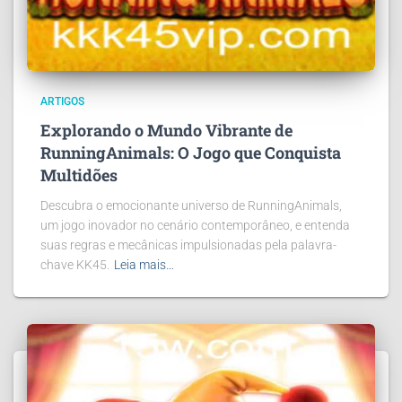
ARTIGOS
Explorando o Mundo Vibrante de
RunningAnimals: O Jogo que Conquista
Multidões
Descubra o emocionante universo de RunningAnimals,
um jogo inovador no cenário contemporâneo, e entenda
suas regras e mecânicas impulsionadas pela palavra-
chave KK45.
Leia mais…