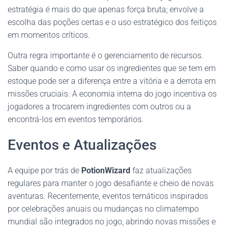
estratégia é mais do que apenas força bruta; envolve a
escolha das poções certas e o uso estratégico dos feitiços
em momentos críticos.
Outra regra importante é o gerenciamento de recursos.
Saber quando e como usar os ingredientes que se tem em
estoque pode ser a diferença entre a vitória e a derrota em
missões cruciais. A economia interna do jogo incentiva os
jogadores a trocarem ingredientes com outros ou a
encontrá-los em eventos temporários.
Eventos e Atualizações
A equipe por trás de
PotionWizard
faz atualizações
regulares para manter o jogo desafiante e cheio de novas
aventuras. Recentemente, eventos temáticos inspirados
por celebrações anuais ou mudanças no climatempo
mundial são integrados no jogo, abrindo novas missões e